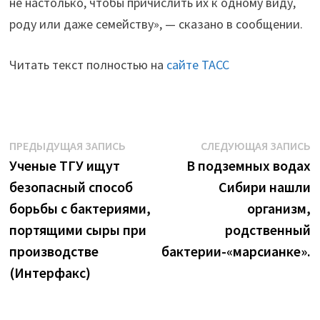
не настолько, чтобы причислить их к одному виду,
роду или даже семейству», — сказано в сообщении.
Читать текст полностью на
сайте ТАСС
Навигация
Предыдущая
С
ПРЕДЫДУЩАЯ ЗАПИСЬ
СЛЕДУЮЩАЯ ЗАПИСЬ
запись:
з
Ученые ТГУ ищут
В подземных водах
по
безопасный способ
Сибири нашли
записям
борьбы с бактериями,
организм,
портящими сыры при
родственный
производстве
бактерии-«марсианке».
(Интерфакс)