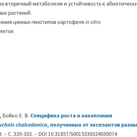
 на вторичный метаболизм и устойчивость к абиотическ
ых растений.
жения ценных генотипов картофеля
in
vitro
клеток
 Бойко Е. В.
Специфика роста и накопления
ychnis chalcedonica
, полученных от эксплантов разн
3. – С. 320-332. – DOI 10.31857/S0015330324030074