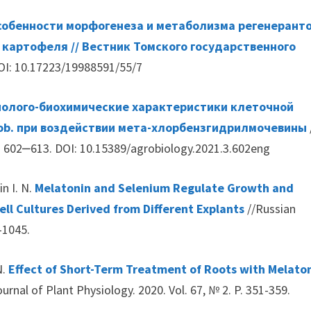
собенности морфогенеза и метаболизма регенеранто
а картофеля // Вестник Томского государственного
DOI: 10.17223/19988591/55/7
олого-биохимические характеристики клеточной
nob. при воздействии мета-хлорбензгидрилмочевины
 602‒613. DOI: 10.15389/agrobiology.2021.3.602eng
in I. N.
Melatonin and Selenium Regulate Growth and
Cell Cultures Derived from Different Explants
//Russian
-1045.
N.
Effect of Short-Term Treatment of Roots with Melato
urnal of Plant Physiology. 2020. Vol. 67, № 2. P. 351-359.