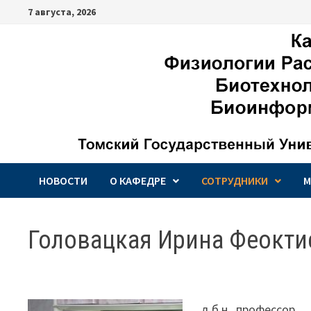
Перейти
7 августа, 2026
к
содержимому
НОВОСТИ
О КАФЕДРЕ
СОТРУДНИКИ
М
Головацкая Ирина Феокти
д.б.н., профессор