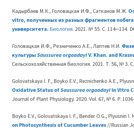
Кадырбаев М.К., Головацкая И.Ф., Сатканов М.Ж.
О
vitro, полученных из разных фрагментов побег
университета.
Биология
. 2021. № 55. С. 114‒134. 
Головацкая И.Ф., Резниченко А.Е., Лаптев Н.И.
Физи
культуры
Saussurea orgaadayi
V. Khan. and Kras
Сельскохозяйственная биология. 2021. Т. 56, № 3. С.
Golovatskaya I. F., Boyko E.V., Reznichenko A.E., Plyusn
Oxidative Status of
Saussurea orgaadayi
In Vitro 
Journal of Plant Physiology. 2020. Vol. 67, № 6. P. 1036
Boyko E.V., Golovatskaya I. F., Bender O.G., Plyusnin I. 
on Photosynthesis of Cucumber Leaves
//Russian Jo