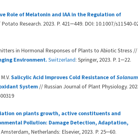
ve Role of Melatonin and IAA in the Regulation of
/ Potato Research. 2023. P. 421‒449. DOI: 10.1007/s11540-0
smitters in Hormonal Responses of Plants to Abiotic Stress //
enging Environment.
Switzerland
: Springer, 2023. P. 1‒22.
 M.V.
Salicylic Acid Improves Cold Resistance of
Solanu
ioxidant System
// Russian Journal of Plant Physiology. 202
3600319
diation on plants growth, active constituents and
ironmental Pollution: Damage Detection, Adaptation,
Amsterdam, Netherlands: Elsevier, 2023. P. 25‒60.