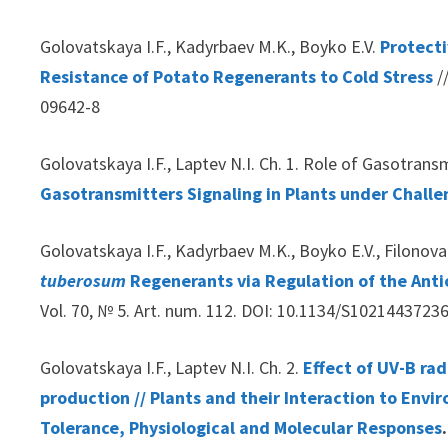
Golovatskaya I.F., Kadyrbaev M.K., Boyko E.V.
Protecti
Resistance of Potato Regenerants to Cold Stress
/
09642-8
Golovatskaya I.F., Laptev N.I. Ch. 1. Role of Gasotran
Gasotransmitters Signaling in Plants under Chall
Golovatskaya I.F., Kadyrbaev M.K., Boyko E.V., Filonova
tuberosum
Regenerants via Regulation of the Ant
Vol. 70, № 5. Art. num. 112. DOI: 10.1134/S102144372
Golovatskaya I.F., Laptev N.I. Ch. 2.
Effect of UV-B ra
production // Plants and their Interaction to Env
Tolerance, Physiological and Molecular Responses
.