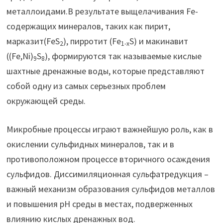
металлоидами.В результате выщелачивания Fe-
содержащих минералов, таких как пирит,
марказит(FeS
), пирротит (Fe
S) и макинавит
2
1-x
((Fe,Ni)
S
), формируются так называемые кислые
9
8
шахтные дренажные воды, которые представляют
собой одну из самых серьезных проблем
окружающей среды.
Микробные процессы играют важнейшую роль, как в
окислении сульфидных минералов, так и в
противоположном процессе вторичного осаждения
сульфидов. Диссимиляционная сульфатредукция –
важный механизм образования сульфидов металлов
и повышения рН среды в местах, подверженных
влиянию кислых дренажных вод.