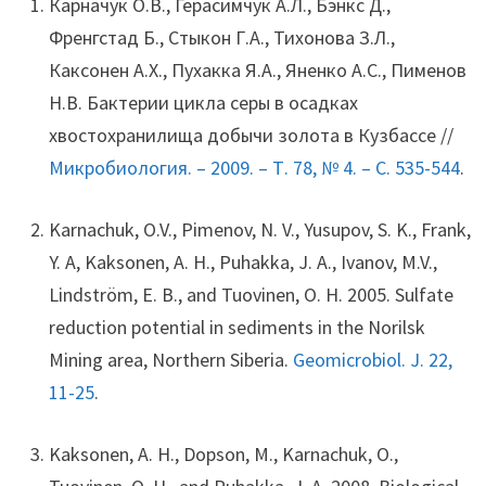
Карначук О.В., Герасимчук А.Л., Бэнкс Д.,
Френгстад Б., Стыкон Г.А., Тихонова З.Л.,
Каксонен А.Х., Пухакка Я.А., Яненко А.С., Пименов
Н.В. Бактерии цикла серы в осадках
хвостохранилища добычи золота в Кузбассе //
Микробиология. – 2009. – Т. 78, № 4. – С. 535-544
.
Karnachuk, O.V., Pimenov, N. V., Yusupov, S. K., Frank,
Y. A, Kaksonen, A. H., Puhakka, J. A., Ivanov, M.V.,
Lindström, E. B., and Tuovinen, O. H. 2005. Sulfate
reduction potential in sediments in the Norilsk
Mining area, Northern Siberia.
Geomicrobiol. J. 22,
11-25
.
Kaksonen, A. H., Dopson, M., Karnachuk, O.,