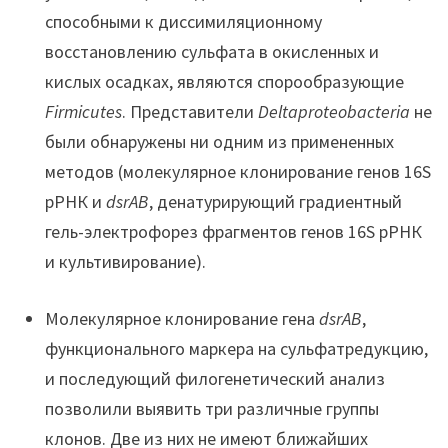
способными к диссимиляционному
восстановлению сульфата в окисленных и
кислых осадках, являются спорообразующие
Firmicutes
. Представители
Deltaproteobacteria
не
были обнаружены ни одним из примененных
методов (молекулярное клонирование генов 16S
рРНК и
dsrAB
, денатурирующий градиентный
гель-электрофорез фрагментов генов 16S рРНК
и культивирование).
Молекулярное клонирование гена
dsrAB
,
функционального маркера на сульфатредукцию,
и последующий филогенетический анализ
позволили выявить три различные группы
клонов. Две из них не имеют ближайших