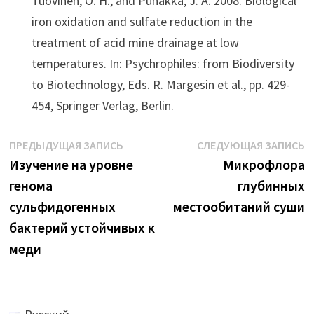
Tuovinen, O. H., and Puhakka, J. A. 2008. Biological
iron oxidation and sulfate reduction in the
treatment of acid mine drainage at low
temperatures. In: Psychrophiles: from Biodiversity
to Biotechnology, Eds. R. Margesin et al., pp. 429-
454, Springer Verlag, Berlin.
Навигация
Предыдущая
С
ПРЕДЫДУЩАЯ ЗАПИСЬ
СЛЕДУЮЩАЯ ЗАПИСЬ
запись:
з
Изучение на уровне
Микрофлора
по
генома
глубинных
записям
сульфидогенных
местообитаний суши
бактерий устойчивых к
меди