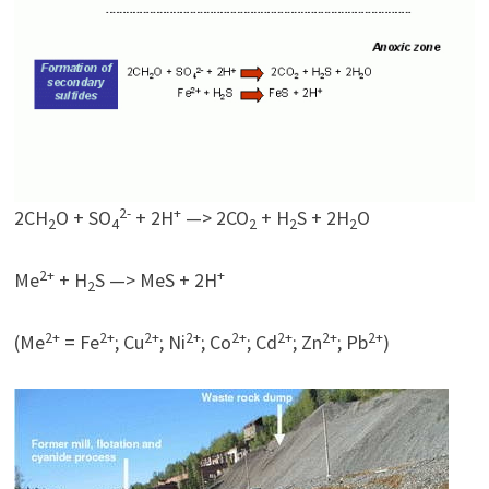
2-
+
2CH
O + SO
+ 2H
—> 2CO
+ H
S + 2H
O
2
4
2
2
2
2+
+
Me
+ H
S —> MeS + 2H
2
2+
2+
2+
2+
2+
2+
2+
2+
(Me
= Fe
; Cu
; Ni
; Co
; Cd
; Zn
; Pb
)