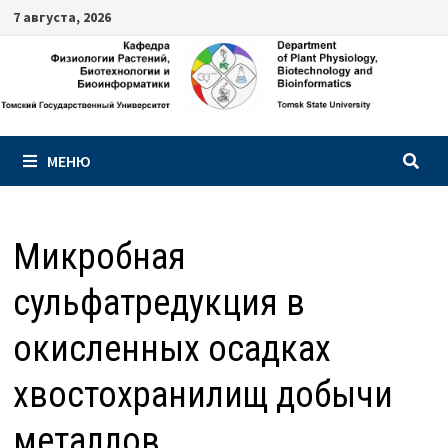
Перейти
7 августа, 2026
к
содержимому
МЕНЮ
Микробная
сульфатредукция в
окисленных осадках
хвостохранилищ добычи
металлов