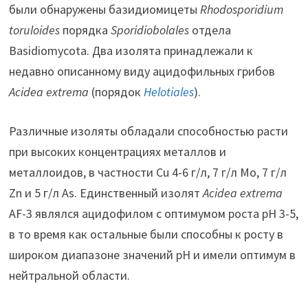
были обнаружены базидиомицеты
Rhodosporidium
toruloides
порядка
Sporidiobolales
отдела
Basidiomycota. Два изолята принадлежали к
недавно описанному виду ацидофильных грибов
Acidea
extrema
(порядок
Helotiales
).
Различные изоляты обладали способностью расти
при высоких концентрациях металлов и
металлоидов, в частности Cu 4-6 г/л, 7 г/л Mo, 7 г/л
Zn и 5 г/л As. Единственный изолят
Acidea extrema
AF-3 являлся ацидофилом с оптимумом роста рН 3-5,
в то время как остальные были способны к росту в
широком диапазоне значений рН и имели оптимум в
нейтральной области.