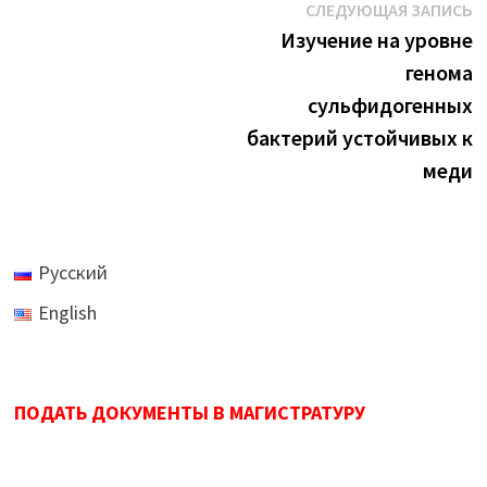
Навигация
С
СЛЕДУЮЩАЯ ЗАПИСЬ
з
Изучение на уровне
по
генома
записям
сульфидогенных
бактерий устойчивых к
меди
Русский
English
ПОДАТЬ ДОКУМЕНТЫ В МАГИСТРАТУРУ